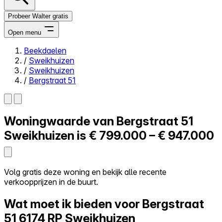
Probeer Walter gratis
Open menu
Beekdaelen
/
Sweikhuizen
Close menu
/
Sweikhuizen
/
Bergstraat 51
Woningwaarde van
Bergstraat 51
Zelf kopen
Alles-in-één
Sweikhuizen is
€ 799.000 – € 947.000
Reviews
Prijzen
Log in
Volg gratis deze woning en bekijk alle recente
Probeer Walter gratis
verkoopprijzen in de buurt.
Wat moet ik bieden voor Bergstraat
51
6174 RP Sweikhuizen