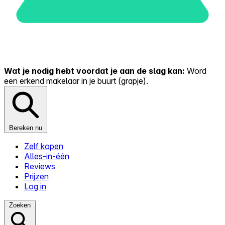
Wat je nodig hebt voordat je aan de slag kan:
Word
een erkend makelaar in je buurt (grapje).
Bereken nu
Zelf kopen
Alles-in-één
Reviews
Prijzen
Log in
Zoeken