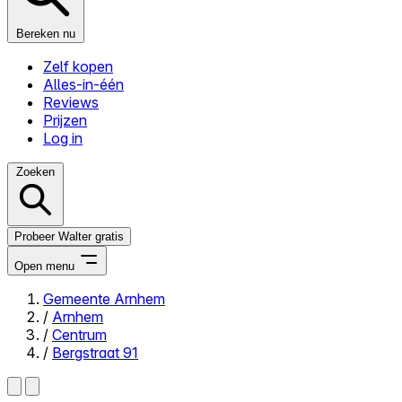
Bereken nu
Zelf kopen
Alles-in-één
Reviews
Prijzen
Log in
Zoeken
Probeer Walter gratis
Open menu
Gemeente Arnhem
/
Arnhem
Close menu
/
Centrum
/
Bergstraat 91