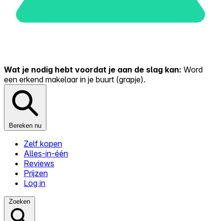
Wat je nodig hebt voordat je aan de slag kan:
Word
een erkend makelaar in je buurt (grapje).
Bereken nu
Zelf kopen
Alles-in-één
Reviews
Prijzen
Log in
Zoeken