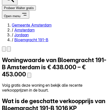
Probeer Walter gratis
Open menu
Gemeente Amsterdam
/
Amsterdam
Close menu
/
Jordaan
/
Bloemgracht 191-B
Woningwaarde van
Bloemgracht 191-
Zelf kopen
Alles-in-één
B
Amsterdam is
€ 438.000 – €
Reviews
453.000
Prijzen
Log in
Volg gratis deze woning en bekijk alle recente
Probeer Walter gratis
verkoopprijzen in de buurt.
Wat is de geschatte verkoopprijs van
Bloemgracht 191-B
1016 KP