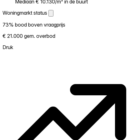
Mediaan € 10.130/m² in de buurt
Woningmarkt status
Woningmarkt status
73% bood boven vraagprijs
Laat zien hoe competitief de markt hier is.
€ 21.000 gem. overbod
Hoe meer woningen boven vraagprijs
verkopen, hoe heter. Heet? Verwacht
Druk
concurrentie en overweeg boven vraagprijs
te bieden. Koud? Meer ruimte om te
onderhandelen. Gebaseerd op 332
transacties in de afgelopen 12 maanden in
deze buurt.