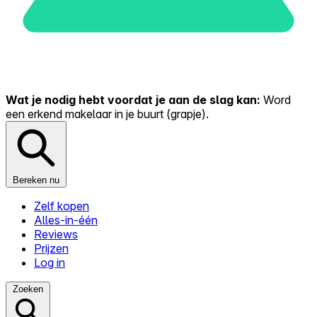
Wat je nodig hebt voordat je aan de slag kan:
Word
een erkend makelaar in je buurt (grapje).
Bereken nu
Zelf kopen
Alles-in-één
Reviews
Prijzen
Log in
Zoeken