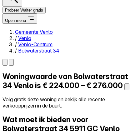
Probeer Walter gratis
Open menu
Gemeente Venlo
/
Venlo
Close menu
/
Venlo-Centrum
/
Bolwaterstraat 34
Woningwaarde van
Bolwaterstraat
Zelf kopen
Alles-in-één
34
Venlo is
€ 224.000 – € 276.000
Reviews
Prijzen
Volg gratis deze woning en bekijk alle recente
verkoopprijzen in de buurt.
Log in
Probeer Walter gratis
Wat moet ik bieden voor
Bolwaterstraat 34
5911 GC Venlo