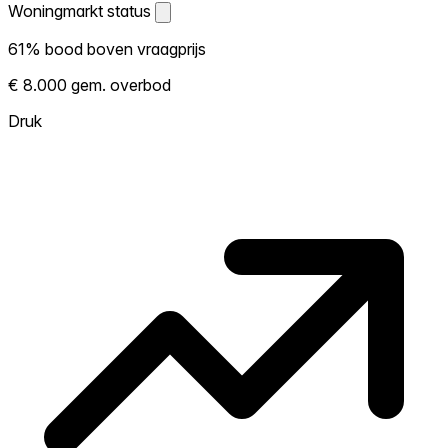
Woningmarkt status
Woningmarkt status
61% bood boven vraagprijs
Laat zien hoe competitief de markt hier is.
€ 8.000 gem. overbod
Hoe meer woningen boven vraagprijs
verkopen, hoe heter. Heet? Verwacht
Druk
concurrentie en overweeg boven vraagprijs
te bieden. Koud? Meer ruimte om te
onderhandelen. Gebaseerd op 87
transacties in de afgelopen 12 maanden in
deze buurt.