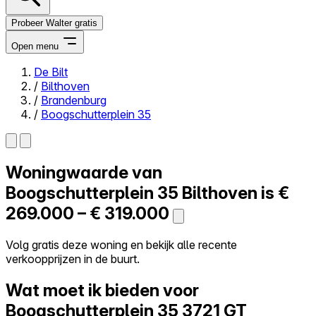
Probeer Walter gratis
Open menu
De Bilt
/
Bilthoven
Close menu
/
Brandenburg
/
Boogschutterplein 35
Woningwaarde van
Zelf kopen
Alles-in-één
Boogschutterplein 35
Bilthoven is
€
Reviews
269.000 – € 319.000
Prijzen
Log in
Volg gratis deze woning en bekijk alle recente
Probeer Walter gratis
verkoopprijzen in de buurt.
Wat moet ik bieden voor
Boogschutterplein 35
3721 GT