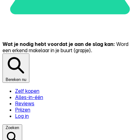
Wat je nodig hebt voordat je aan de slag kan:
Word
een erkend makelaar in je buurt (grapje).
Bereken nu
Zelf kopen
Alles-in-één
Reviews
Prijzen
Log in
Zoeken