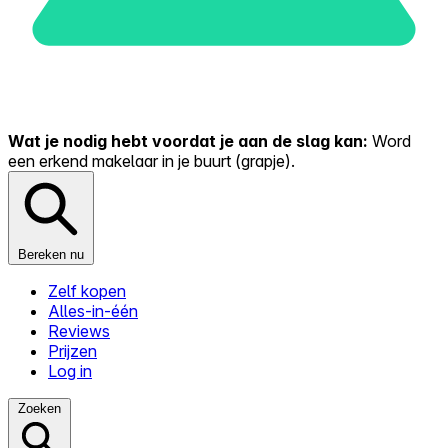
Wat je nodig hebt voordat je aan de slag kan:
Word
een erkend makelaar in je buurt (grapje).
Bereken nu
Zelf kopen
Alles-in-één
Reviews
Prijzen
Log in
Zoeken