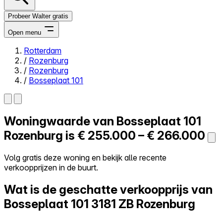
Probeer Walter gratis
Open menu
Rotterdam
/
Rozenburg
Close menu
/
Rozenburg
/
Bosseplaat 101
Woningwaarde van
Bosseplaat 101
Zelf kopen
Alles-in-één
Rozenburg is
€ 255.000 – € 266.000
Reviews
Prijzen
Volg gratis deze woning en bekijk alle recente
verkoopprijzen in de buurt.
Log in
Probeer Walter gratis
Wat is de geschatte verkoopprijs van
Bosseplaat 101
3181 ZB Rozenburg