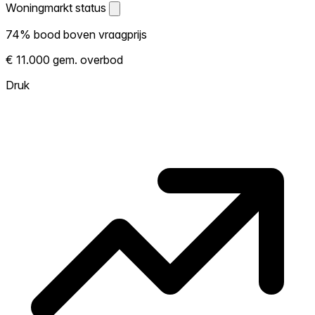
Woningmarkt status
Woningmarkt status
74% bood boven vraagprijs
Laat zien hoe competitief de markt hier is.
€ 11.000 gem. overbod
Hoe meer woningen boven vraagprijs
verkopen, hoe heter. Heet? Verwacht
Druk
concurrentie en overweeg boven vraagprijs
te bieden. Koud? Meer ruimte om te
onderhandelen. Gebaseerd op 125
transacties in de afgelopen 12 maanden in
deze buurt.