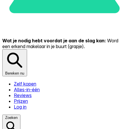
Wat je nodig hebt voordat je aan de slag kan:
Word
een erkend makelaar in je buurt (grapje).
Bereken nu
Zelf kopen
Alles-in-één
Reviews
Prijzen
Log in
Zoeken