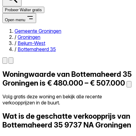
Probeer Walter gratis
Open menu
Gemeente Groningen
/
Groningen
Close menu
/
Beijum-West
/
Bottemaheerd 35
Woningwaarde van
Bottemaheerd 35
Zelf kopen
Alles-in-één
Groningen is
€ 480.000 – € 507.000
Reviews
Prijzen
Volg gratis deze woning en bekijk alle recente
verkoopprijzen in de buurt.
Log in
Probeer Walter gratis
Wat is de geschatte verkoopprijs van
Bottemaheerd 35
9737 NA Groningen