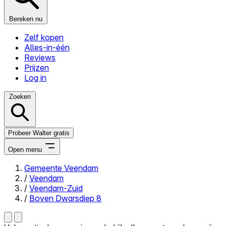
Bereken nu
Zelf kopen
Alles-in-één
Reviews
Prijzen
Log in
Zoeken
Probeer Walter gratis
Open menu
Gemeente Veendam
/
Veendam
Close menu
/
Veendam-Zuid
/
Boven Dwarsdiep 8