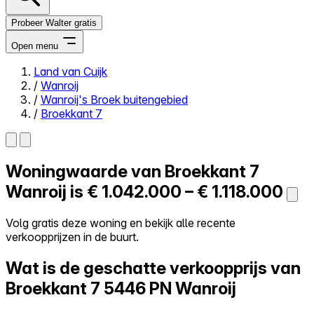
Probeer Walter gratis
Open menu
Land van Cuijk
/
Wanroij
Close menu
/
Wanroij's Broek buitengebied
/
Broekkant 7
Woningwaarde van
Broekkant 7
Zelf kopen
Alles-in-één
Wanroij is
€ 1.042.000 – € 1.118.000
Reviews
Prijzen
Volg gratis deze woning en bekijk alle recente
verkoopprijzen in de buurt.
Log in
Probeer Walter gratis
Wat is de geschatte verkoopprijs van
Broekkant 7
5446 PN Wanroij