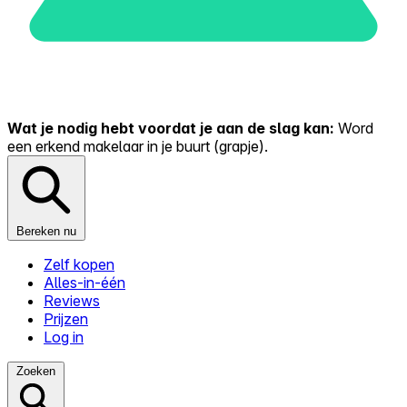
Wat je nodig hebt voordat je aan de slag kan:
Word
een erkend makelaar in je buurt (grapje).
Bereken nu
Zelf kopen
Alles-in-één
Reviews
Prijzen
Log in
Zoeken