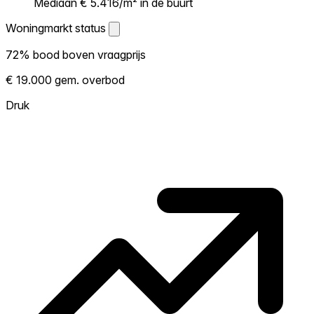
Mediaan € 5.416/m² in de buurt
Woningmarkt status
Woningmarkt status
72% bood boven vraagprijs
Laat zien hoe competitief de markt hier is.
€ 19.000 gem. overbod
Hoe meer woningen boven vraagprijs
verkopen, hoe heter. Heet? Verwacht
Druk
concurrentie en overweeg boven vraagprijs
te bieden. Koud? Meer ruimte om te
onderhandelen. Gebaseerd op 18
transacties in de afgelopen 12 maanden in
deze buurt.