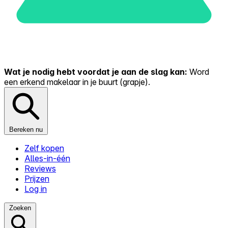
Wat je nodig hebt voordat je aan de slag kan:
Word
een erkend makelaar in je buurt (grapje).
Bereken nu
Zelf kopen
Alles-in-één
Reviews
Prijzen
Log in
Zoeken