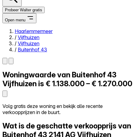
Probeer Walter gratis
Open menu
Haarlemmermeer
/
Vijfhuizen
Close menu
/
Vijfhuizen
/
Buitenhof 43
Woningwaarde van
Buitenhof 43
Zelf kopen
Alles-in-één
Vijfhuizen is
€ 1.138.000 – € 1.270.000
Reviews
Prijzen
Log in
Volg gratis deze woning en bekijk alle recente
Probeer Walter gratis
verkoopprijzen in de buurt.
Wat is de geschatte verkoopprijs van
Buitenhof 43
2141 AG Vijfhuizen