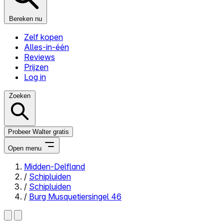
Bereken nu
Zelf kopen
Alles-in-één
Reviews
Prijzen
Log in
Zoeken
Probeer Walter gratis
Open menu
Midden-Delfland
/
Schipluiden
Close menu
/
Schipluiden
/
Burg Musquetiersingel 46