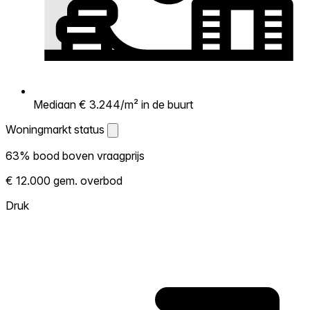
Mediaan € 3.244/m² in de buurt
Woningmarkt status
Woningmarkt status
63% bood boven vraagprijs
Laat zien hoe competitief de markt hier is.
€ 12.000 gem. overbod
Hoe meer woningen boven vraagprijs
verkopen, hoe heter. Heet? Verwacht
Druk
concurrentie en overweeg boven vraagprijs
te bieden. Koud? Meer ruimte om te
onderhandelen. Gebaseerd op 40
transacties in de afgelopen 12 maanden in
deze buurt.