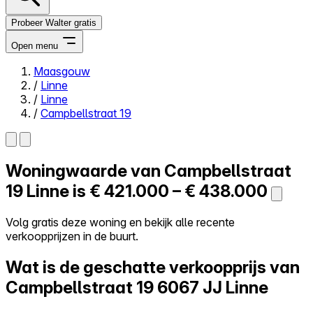
Probeer Walter gratis
Open menu
Maasgouw
/
Linne
Close menu
/
Linne
/
Campbellstraat 19
Woningwaarde van
Campbellstraat
Zelf kopen
Alles-in-één
19
Linne is
€ 421.000 – € 438.000
Reviews
Prijzen
Volg gratis deze woning en bekijk alle recente
verkoopprijzen in de buurt.
Log in
Probeer Walter gratis
Wat is de geschatte verkoopprijs van
Campbellstraat 19
6067 JJ Linne