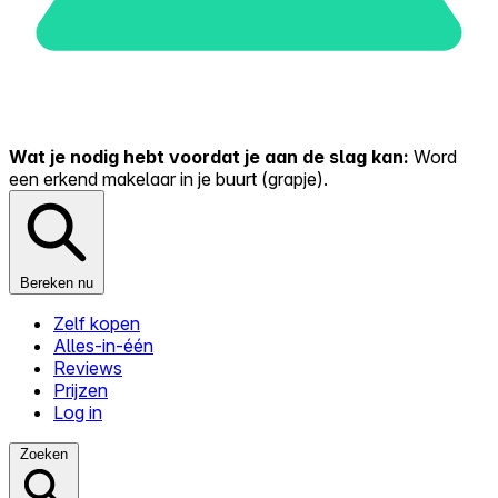
Wat je nodig hebt voordat je aan de slag kan:
Word
een erkend makelaar in je buurt (grapje).
Bereken nu
Zelf kopen
Alles-in-één
Reviews
Prijzen
Log in
Zoeken