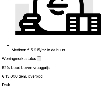
Mediaan € 5.915/m² in de buurt
Woningmarkt status
Woningmarkt status
62% bood boven vraagprijs
Laat zien hoe competitief de markt hier is.
€ 13.000 gem. overbod
Hoe meer woningen boven vraagprijs
verkopen, hoe heter. Heet? Verwacht
Druk
concurrentie en overweeg boven vraagprijs
te bieden. Koud? Meer ruimte om te
onderhandelen. Gebaseerd op 21
transacties in de afgelopen 12 maanden in
deze buurt.