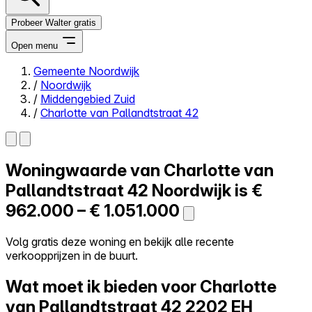
Probeer Walter gratis
Open menu
Gemeente Noordwijk
/
Noordwijk
Close menu
/
Middengebied Zuid
/
Charlotte van Pallandtstraat 42
Woningwaarde van
Charlotte van
Zelf kopen
Alles-in-één
Pallandtstraat 42
Noordwijk is
€
Reviews
962.000 – € 1.051.000
Prijzen
Log in
Volg gratis deze woning en bekijk alle recente
Probeer Walter gratis
verkoopprijzen in de buurt.
Wat moet ik bieden voor Charlotte
van Pallandtstraat 42
2202 EH