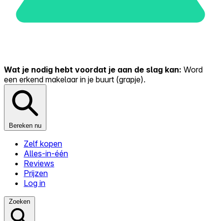
Wat je nodig hebt voordat je aan de slag kan:
Word
een erkend makelaar in je buurt (grapje).
Bereken nu
Zelf kopen
Alles-in-één
Reviews
Prijzen
Log in
Zoeken