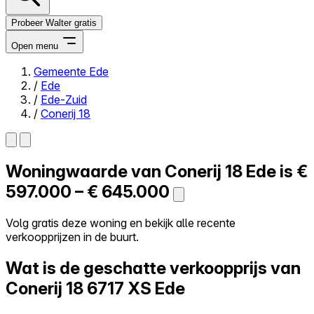
Probeer Walter gratis
Open menu
Gemeente Ede
/
Ede
Close menu
/
Ede-Zuid
/
Conerij 18
Woningwaarde van
Conerij 18
Ede is
€
Zelf kopen
Alles-in-één
597.000 – € 645.000
Reviews
Prijzen
Volg gratis deze woning en bekijk alle recente
verkoopprijzen in de buurt.
Log in
Probeer Walter gratis
Wat is de geschatte verkoopprijs van
Conerij 18
6717 XS Ede