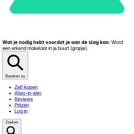
Wat je nodig hebt voordat je aan de slag kan:
Word
een erkend makelaar in je buurt (grapje).
Bereken nu
Zelf kopen
Alles-in-één
Reviews
Prijzen
Log in
Zoeken