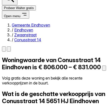
Probeer Walter gratis
Open menu
Gemeente Eindhoven
/
Eindhoven
Close menu
/
Zwaanstraat
/
Conusstraat 14
Woningwaarde van
Conusstraat 14
Zelf kopen
Alles-in-één
Eindhoven is
€ 806.000 – € 831.000
Reviews
Prijzen
Volg gratis deze woning en bekijk alle recente
verkoopprijzen in de buurt.
Log in
Probeer Walter gratis
Wat is de geschatte verkoopprijs van
Conusstraat 14
5651 HJ Eindhoven