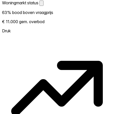
Woningmarkt status
Woningmarkt status
63% bood boven vraagprijs
Laat zien hoe competitief de markt hier is.
€ 11.000 gem. overbod
Hoe meer woningen boven vraagprijs
verkopen, hoe heter. Heet? Verwacht
Druk
concurrentie en overweeg boven vraagprijs
te bieden. Koud? Meer ruimte om te
onderhandelen. Gebaseerd op 16
transacties in de afgelopen 12 maanden in
deze buurt.