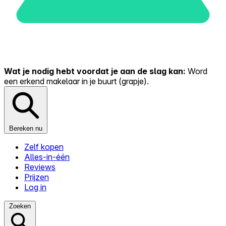
Wat je nodig hebt voordat je aan de slag kan:
Word
een erkend makelaar in je buurt (grapje).
Bereken nu
Zelf kopen
Alles-in-één
Reviews
Prijzen
Log in
Zoeken