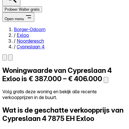
Probeer Walter gratis
Open menu
Borger-Odoorn
/
Exloo
Close menu
/
Noorderesch
/
Cypreslaan 4
Woningwaarde van
Cypreslaan 4
Zelf kopen
Alles-in-één
Exloo is
€ 387.000 – € 406.000
Reviews
Prijzen
Volg gratis deze woning en bekijk alle recente
verkoopprijzen in de buurt.
Log in
Probeer Walter gratis
Wat is de geschatte verkoopprijs van
Cypreslaan 4
7875 EH Exloo