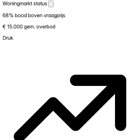
Woningmarkt status
Woningmarkt status
68% bood boven vraagprijs
Laat zien hoe competitief de markt hier is.
€ 15.000 gem. overbod
Hoe meer woningen boven vraagprijs
verkopen, hoe heter. Heet? Verwacht
Druk
concurrentie en overweeg boven vraagprijs
te bieden. Koud? Meer ruimte om te
onderhandelen. Gebaseerd op 19
transacties in de afgelopen 12 maanden in
deze buurt.