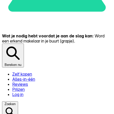
Wat je nodig hebt voordat je aan de slag kan:
Word
een erkend makelaar in je buurt (grapje).
Bereken nu
Zelf kopen
Alles-in-één
Reviews
Prijzen
Log in
Zoeken