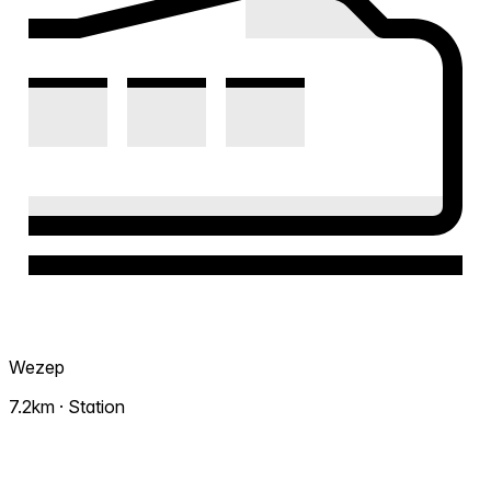
Wezep
7.2km · Station