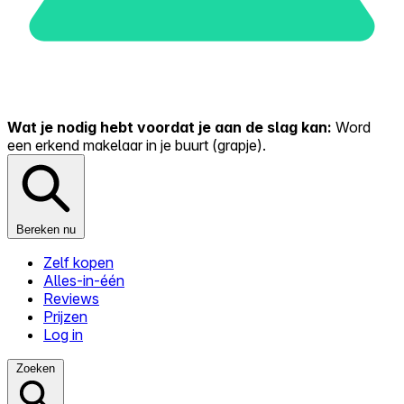
Wat je nodig hebt voordat je aan de slag kan:
Word
een erkend makelaar in je buurt (grapje).
Bereken nu
Zelf kopen
Alles-in-één
Reviews
Prijzen
Log in
Zoeken