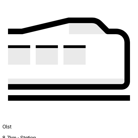
Olst
8.7km · Station