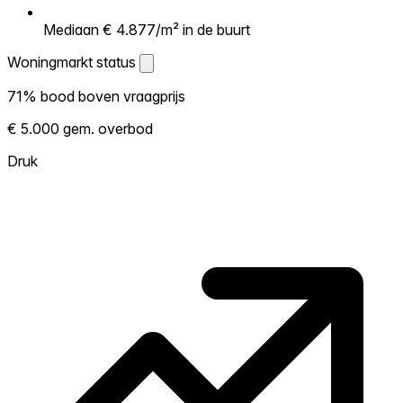
Mediaan € 4.877/m² in de buurt
Woningmarkt status
Woningmarkt status
71% bood boven vraagprijs
Laat zien hoe competitief de markt hier is.
€ 5.000 gem. overbod
Hoe meer woningen boven vraagprijs
verkopen, hoe heter. Heet? Verwacht
Druk
concurrentie en overweeg boven vraagprijs
te bieden. Koud? Meer ruimte om te
onderhandelen. Gebaseerd op 28
transacties in de afgelopen 12 maanden in
deze buurt.