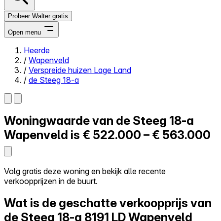
Probeer Walter gratis
Open menu
Heerde
/
Wapenveld
Close menu
/
Verspreide huizen Lage Land
/
de Steeg 18-a
Woningwaarde van
de Steeg 18-a
Zelf kopen
Alles-in-één
Wapenveld is
€ 522.000 – € 563.000
Reviews
Prijzen
Log in
Volg gratis deze woning en bekijk alle recente
Probeer Walter gratis
verkoopprijzen in de buurt.
Wat is de geschatte verkoopprijs van
de Steeg 18-a
8191 LD Wapenveld