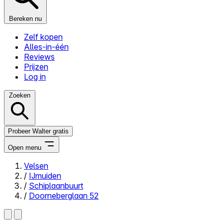
Bereken nu
Zelf kopen
Alles-in-één
Reviews
Prijzen
Log in
Zoeken
Probeer Walter gratis
Open menu
Velsen
/
IJmuiden
Close menu
/
Schiplaanbuurt
/
Doorneberglaan 52