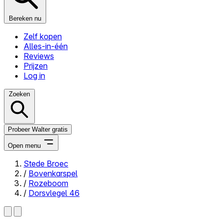
Bereken nu
Zelf kopen
Alles-in-één
Reviews
Prijzen
Log in
Zoeken
Probeer Walter gratis
Open menu
Stede Broec
/
Bovenkarspel
Close menu
/
Rozeboom
/
Dorsvlegel 46