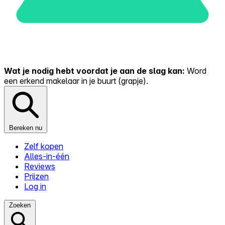
Wat je nodig hebt voordat je aan de slag kan:
Word
een erkend makelaar in je buurt (grapje).
Bereken nu
Zelf kopen
Alles-in-één
Reviews
Prijzen
Log in
Zoeken