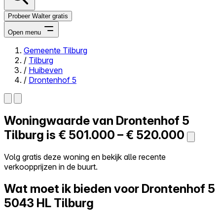
Probeer Walter gratis
Open menu
Gemeente Tilburg
/
Tilburg
Close menu
/
Huibeven
/
Drontenhof 5
Woningwaarde van
Drontenhof 5
Zelf kopen
Alles-in-één
Tilburg is
€ 501.000 – € 520.000
Reviews
Prijzen
Volg gratis deze woning en bekijk alle recente
verkoopprijzen in de buurt.
Log in
Probeer Walter gratis
Wat moet ik bieden voor Drontenhof 5
5043 HL Tilburg