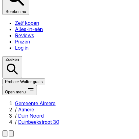
Bereken nu
Zelf kopen
Alles-in-één
Reviews
Prijzen
Log in
Zoeken
Probeer Walter gratis
Open menu
Gemeente Almere
/
Almere
Close menu
/
Duin Noord
/
Duinbeekstraat 30