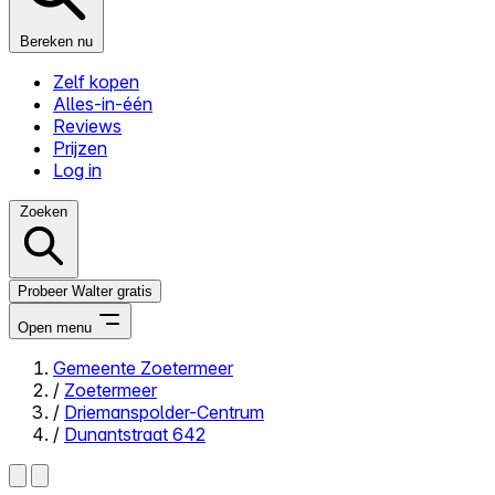
Bereken nu
Zelf kopen
Alles-in-één
Reviews
Prijzen
Log in
Zoeken
Probeer Walter gratis
Open menu
Gemeente Zoetermeer
/
Zoetermeer
Close menu
/
Driemanspolder-Centrum
/
Dunantstraat 642