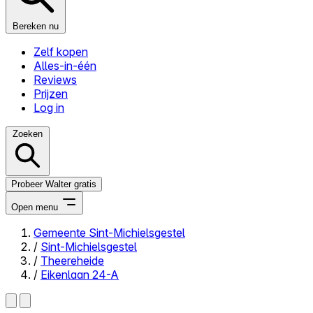
Bereken nu
Zelf kopen
Alles-in-één
Reviews
Prijzen
Log in
Zoeken
Probeer Walter gratis
Open menu
Gemeente Sint-Michielsgestel
/
Sint-Michielsgestel
Close menu
/
Theereheide
/
Eikenlaan 24-A