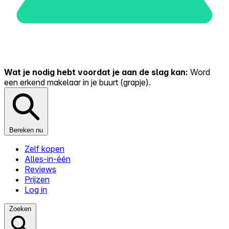
Wat je nodig hebt voordat je aan de slag kan:
Word
een erkend makelaar in je buurt (grapje).
Bereken nu
Zelf kopen
Alles-in-één
Reviews
Prijzen
Log in
Zoeken