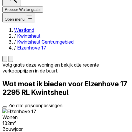
Probeer Walter gratis
Open menu
Westland
/
Kwintsheul
Close menu
/
Kwintsheul Centrumgebied
/
Elzenhove 17
Volg gratis deze woning en bekijk alle recente
verkoopprijzen in de buurt.
Zelf kopen
Alles-in-één
Wat moet ik bieden voor Elzenhove 17
Reviews
Prijzen
2295 RL Kwintsheul
Log in
Zie alle prijsaanpassingen
Probeer Walter gratis
Wonen
132m²
Bouwjaar