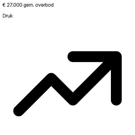
Laat zien hoe competitief de markt hier is.
€ 27.000 gem. overbod
Hoe meer woningen boven vraagprijs
verkopen, hoe heter. Heet? Verwacht
Druk
concurrentie en overweeg boven vraagprijs
te bieden. Koud? Meer ruimte om te
onderhandelen. Gebaseerd op 26
transacties in de afgelopen 12 maanden in
deze buurt.