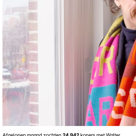
Afgelopen maand zochten
24.942
kopers met Walter