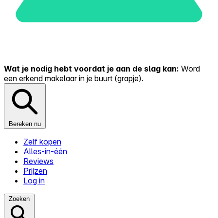
Wat je nodig hebt voordat je aan de slag kan:
Word
een erkend makelaar in je buurt (grapje).
Bereken nu
Zelf kopen
Alles-in-één
Reviews
Prijzen
Log in
Zoeken