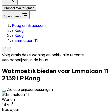
Probeer Walter gratis
Open menu
Kaag en Braassem
/
Kaag
Close menu
/
Kaag
/
Emmalaan 11
Volg gratis deze woning en bekijk alle recente
verkoopprijzen in de buurt.
Zelf kopen
Alles-in-één
Wat moet ik bieden voor Emmalaan 11
Reviews
Prijzen
2159 LP Kaag
Log in
Zie alle prijsaanpassingen
Probeer Walter gratis
Wonen
187m²
Bouwjaar