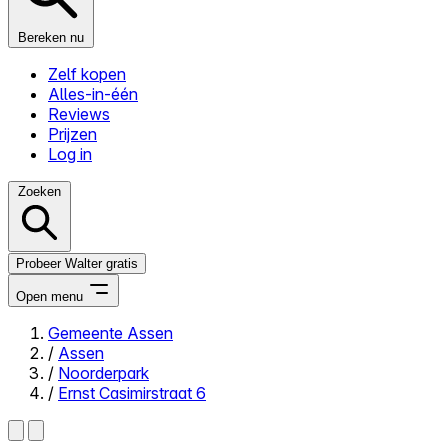
Bereken nu
Zelf kopen
Alles-in-één
Reviews
Prijzen
Log in
Zoeken
Probeer Walter gratis
Open menu
Gemeente Assen
/
Assen
Close menu
/
Noorderpark
/
Ernst Casimirstraat 6