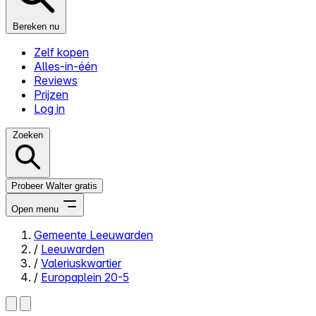
Bereken nu
Zelf kopen
Alles-in-één
Reviews
Prijzen
Log in
Zoeken
Probeer Walter gratis
Open menu
Gemeente Leeuwarden
/
Leeuwarden
Close menu
/
Valeriuskwartier
/
Europaplein 20-5