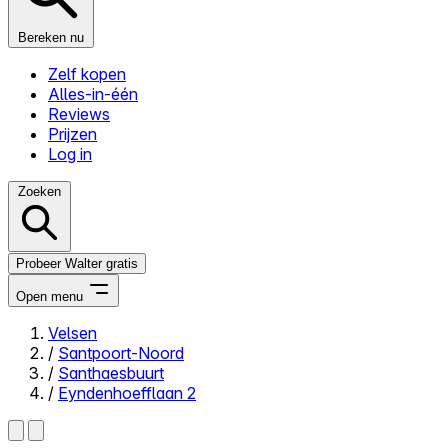
Bereken nu
Zelf kopen
Alles-in-één
Reviews
Prijzen
Log in
Zoeken
Probeer Walter gratis
Open menu
Velsen
/
Santpoort-Noord
Close menu
/
Santhaesbuurt
/
Eyndenhoefflaan 2