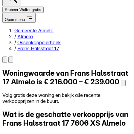
Probeer Walter gratis
Open menu
Gemeente Almelo
/
Almelo
Close menu
/
Ossenkoppelerhoek
/
Frans Halsstraat 17
Woningwaarde van
Frans Halsstraat
Zelf kopen
Alles-in-één
17
Almelo is
€ 216.000 – € 239.000
Reviews
Prijzen
Volg gratis deze woning en bekijk alle recente
verkoopprijzen in de buurt.
Log in
Probeer Walter gratis
Wat is de geschatte verkoopprijs van
Frans Halsstraat 17
7606 XS Almelo