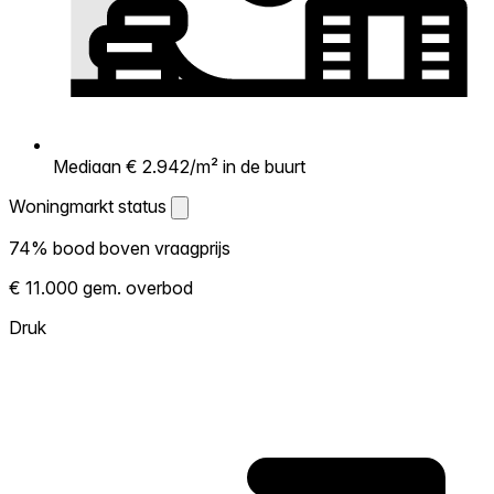
Mediaan € 2.942/m² in de buurt
Woningmarkt status
Woningmarkt status
74% bood boven vraagprijs
Laat zien hoe competitief de markt hier is.
€ 11.000 gem. overbod
Hoe meer woningen boven vraagprijs
verkopen, hoe heter. Heet? Verwacht
Druk
concurrentie en overweeg boven vraagprijs
te bieden. Koud? Meer ruimte om te
onderhandelen. Gebaseerd op 85
transacties in de afgelopen 12 maanden in
deze buurt.