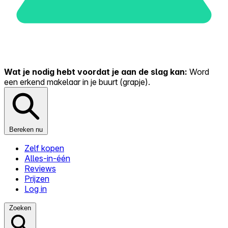
Wat je nodig hebt voordat je aan de slag kan:
Word
een erkend makelaar in je buurt (grapje).
Bereken nu
Zelf kopen
Alles-in-één
Reviews
Prijzen
Log in
Zoeken