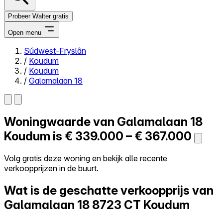
Probeer Walter gratis
Open menu
Súdwest-Fryslân
/
Koudum
Close menu
/
Koudum
/
Galamalaan 18
Woningwaarde van
Galamalaan 18
Zelf kopen
Alles-in-één
Koudum is
€ 339.000 – € 367.000
Reviews
Prijzen
Volg gratis deze woning en bekijk alle recente
verkoopprijzen in de buurt.
Log in
Probeer Walter gratis
Wat is de geschatte verkoopprijs van
Galamalaan 18
8723 CT Koudum