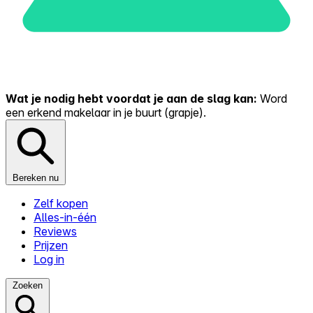
Wat je nodig hebt voordat je aan de slag kan:
Word
een erkend makelaar in je buurt (grapje).
Bereken nu
Zelf kopen
Alles-in-één
Reviews
Prijzen
Log in
Zoeken