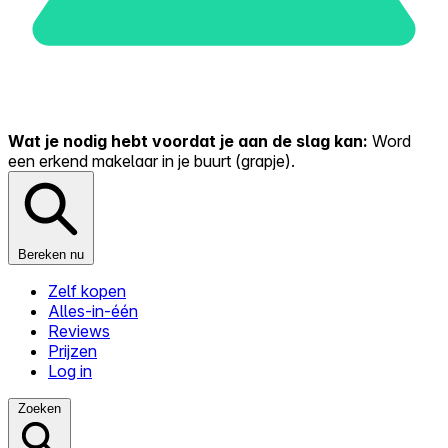
Wat je nodig hebt voordat je aan de slag kan:
Word
een erkend makelaar in je buurt (grapje).
Bereken nu
Zelf kopen
Alles-in-één
Reviews
Prijzen
Log in
Zoeken