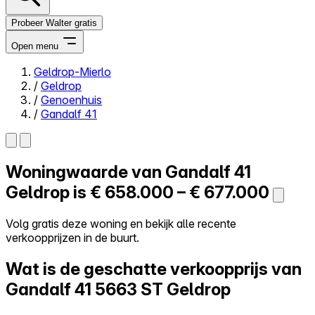
Probeer Walter gratis
Open menu
Geldrop-Mierlo
/
Geldrop
Close menu
/
Genoenhuis
/
Gandalf 41
Woningwaarde van
Gandalf 41
Zelf kopen
Alles-in-één
Geldrop is
€ 658.000 – € 677.000
Reviews
Prijzen
Volg gratis deze woning en bekijk alle recente
verkoopprijzen in de buurt.
Log in
Probeer Walter gratis
Wat is de geschatte verkoopprijs van
Gandalf 41
5663 ST Geldrop