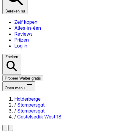
Bereken nu
Zelf kopen
Alles-in-één
Reviews
Prijzen
Log in
Zoeken
Probeer Walter gratis
Open menu
Halderberge
/
Stampersgat
Close menu
/
Stampersgat
/
Gastelsedijk West 18