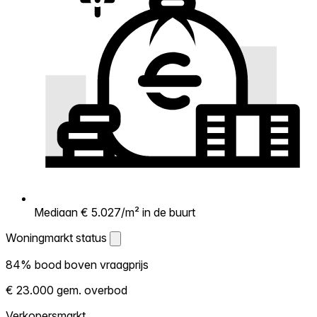
Mediaan € 5.027/m² in de buurt
Woningmarkt status
Woningmarkt status
84% bood boven vraagprijs
Laat zien hoe competitief de markt hier is.
€ 23.000 gem. overbod
Hoe meer woningen boven vraagprijs
verkopen, hoe heter. Heet? Verwacht
Verkopersmarkt