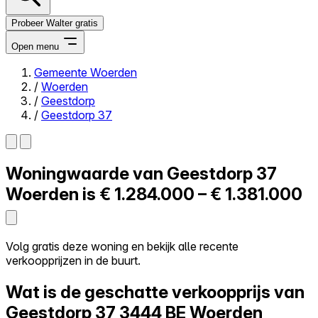
Probeer Walter gratis
Open menu
Gemeente Woerden
/
Woerden
Close menu
/
Geestdorp
/
Geestdorp 37
Woningwaarde van
Geestdorp 37
Zelf kopen
Alles-in-één
Woerden is
€ 1.284.000 – € 1.381.000
Reviews
Prijzen
Log in
Volg gratis deze woning en bekijk alle recente
Probeer Walter gratis
verkoopprijzen in de buurt.
Wat is de geschatte verkoopprijs van
Geestdorp 37
3444 BE Woerden