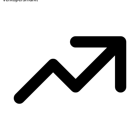
concurrentie en overweeg boven vraagprijs
te bieden. Koud? Meer ruimte om te
onderhandelen. Gebaseerd op 45
transacties in de afgelopen 12 maanden in
deze buurt.