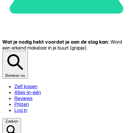
Wat je nodig hebt voordat je aan de slag kan:
Word
een erkend makelaar in je buurt (grapje).
Bereken nu
Zelf kopen
Alles-in-één
Reviews
Prijzen
Log in
Zoeken