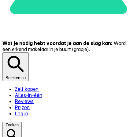
Wat je nodig hebt voordat je aan de slag kan:
Word
een erkend makelaar in je buurt (grapje).
Bereken nu
Zelf kopen
Alles-in-één
Reviews
Prijzen
Log in
Zoeken