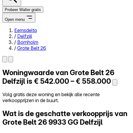
Probeer Walter gratis
Open menu
Eemsdelta
/
Delfzijl
Close menu
/
Bornholm
/
Grote Belt 26
Woningwaarde van
Grote Belt 26
Zelf kopen
Alles-in-één
Delfzijl is
€ 542.000 – € 558.000
Reviews
Prijzen
Volg gratis deze woning en bekijk alle recente
verkoopprijzen in de buurt.
Log in
Probeer Walter gratis
Wat is de geschatte verkoopprijs van
Grote Belt 26
9933 GG Delfzijl