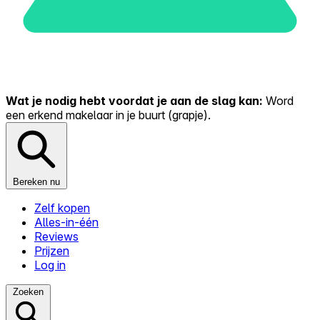
Wat je nodig hebt voordat je aan de slag kan:
Word
een erkend makelaar in je buurt (grapje).
Bereken nu
Zelf kopen
Alles-in-één
Reviews
Prijzen
Log in
Zoeken