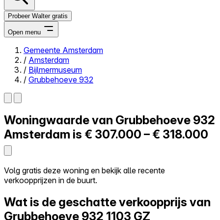
Probeer Walter gratis
Open menu
Gemeente Amsterdam
/
Amsterdam
Close menu
/
Bijlmermuseum
/
Grubbehoeve 932
Woningwaarde van
Grubbehoeve 932
Zelf kopen
Alles-in-één
Amsterdam is
€ 307.000 – € 318.000
Reviews
Prijzen
Log in
Volg gratis deze woning en bekijk alle recente
Probeer Walter gratis
verkoopprijzen in de buurt.
Wat is de geschatte verkoopprijs van
Grubbehoeve 932
1103 GZ