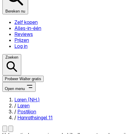
Bereken nu
Zelf kopen
Alles-in-één
Reviews
Prijzen
Log in
Zoeken
Probeer Walter gratis
Open menu
Laren (NH.)
/
Laren
Close menu
/
Postiljon
/
Hanrathsingel 11