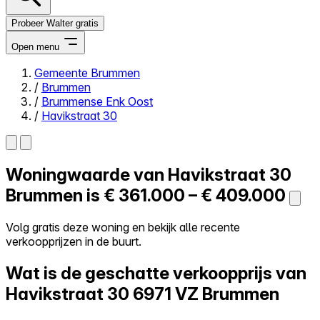
Probeer Walter gratis
Open menu
Gemeente Brummen
/
Brummen
Close menu
/
Brummense Enk Oost
/
Havikstraat 30
Woningwaarde van
Havikstraat 30
Zelf kopen
Alles-in-één
Brummen is
€ 361.000 – € 409.000
Reviews
Prijzen
Volg gratis deze woning en bekijk alle recente
verkoopprijzen in de buurt.
Log in
Probeer Walter gratis
Wat is de geschatte verkoopprijs van
Havikstraat 30
6971 VZ Brummen