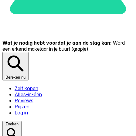
Wat je nodig hebt voordat je aan de slag kan:
Word
een erkend makelaar in je buurt (grapje).
Bereken nu
Zelf kopen
Alles-in-één
Reviews
Prijzen
Log in
Zoeken