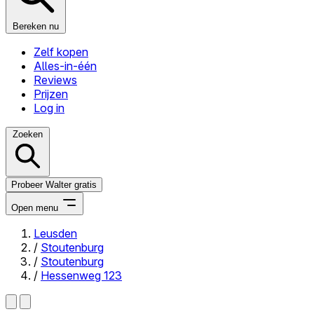
Bereken nu
Zelf kopen
Alles-in-één
Reviews
Prijzen
Log in
Zoeken
Probeer Walter gratis
Open menu
Leusden
/
Stoutenburg
Close menu
/
Stoutenburg
/
Hessenweg 123