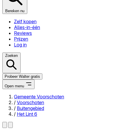
Bereken nu
Zelf kopen
Alles-in-één
Reviews
Prijzen
Log in
Zoeken
Probeer Walter gratis
Open menu
Gemeente Voorschoten
/
Voorschoten
Close menu
/
Buitengebied
/
Het Lint 6