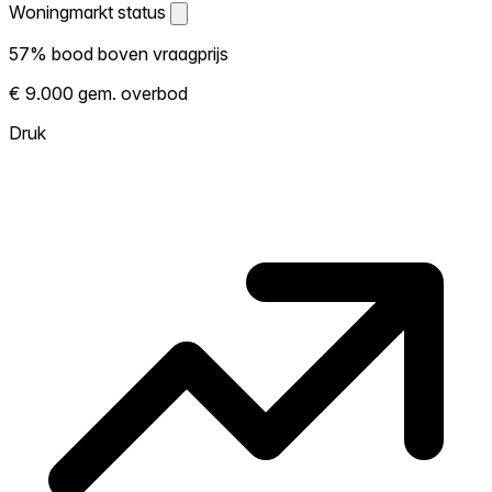
Woningmarkt status
Woningmarkt status
57% bood boven vraagprijs
Laat zien hoe competitief de markt hier is.
€ 9.000 gem. overbod
Hoe meer woningen boven vraagprijs
verkopen, hoe heter. Heet? Verwacht
Druk
concurrentie en overweeg boven vraagprijs
te bieden. Koud? Meer ruimte om te
onderhandelen. Gebaseerd op 116
transacties in de afgelopen 12 maanden in
deze buurt.