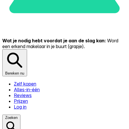
Wat je nodig hebt voordat je aan de slag kan:
Word
een erkend makelaar in je buurt (grapje).
Bereken nu
Zelf kopen
Alles-in-één
Reviews
Prijzen
Log in
Zoeken