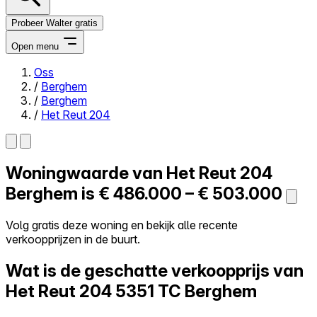
Probeer Walter gratis
Open menu
Oss
/
Berghem
Close menu
/
Berghem
/
Het Reut 204
Woningwaarde van
Het Reut 204
Zelf kopen
Alles-in-één
Berghem is
€ 486.000 – € 503.000
Reviews
Prijzen
Volg gratis deze woning en bekijk alle recente
verkoopprijzen in de buurt.
Log in
Probeer Walter gratis
Wat is de geschatte verkoopprijs van
Het Reut 204
5351 TC Berghem