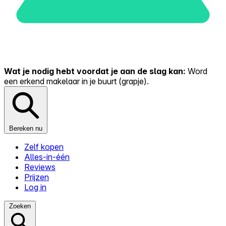
Wat je nodig hebt voordat je aan de slag kan:
Word
een erkend makelaar in je buurt (grapje).
Bereken nu
Zelf kopen
Alles-in-één
Reviews
Prijzen
Log in
Zoeken