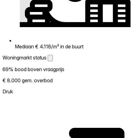
Mediaan € 4.118/m² in de buurt
Woningmarkt status
Woningmarkt status
69% bood boven vraagprijs
Laat zien hoe competitief de markt hier is.
€ 8.000 gem. overbod
Hoe meer woningen boven vraagprijs
verkopen, hoe heter. Heet? Verwacht
Druk
concurrentie en overweeg boven vraagprijs
te bieden. Koud? Meer ruimte om te
onderhandelen. Gebaseerd op 77
transacties in de afgelopen 12 maanden in
deze buurt.