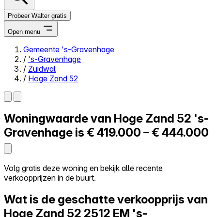
Probeer Walter gratis
Open menu
Gemeente 's-Gravenhage
/
's-Gravenhage
Close menu
/
Zuidwal
/
Hoge Zand 52
Woningwaarde van
Hoge Zand 52
's-
Zelf kopen
Alles-in-één
Gravenhage is
€ 419.000 – € 444.000
Reviews
Prijzen
Log in
Volg gratis deze woning en bekijk alle recente
Probeer Walter gratis
verkoopprijzen in de buurt.
Wat is de geschatte verkoopprijs van
Hoge Zand 52
2512 EM 's-