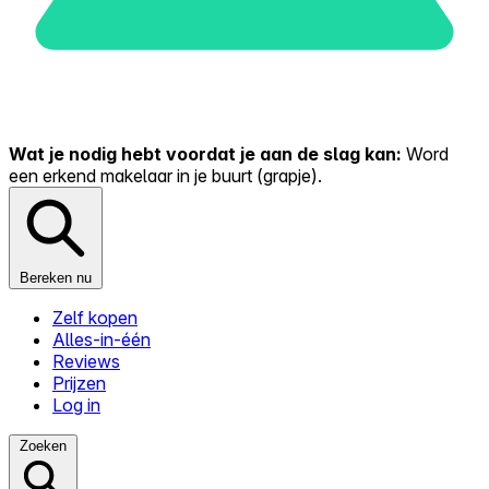
Wat je nodig hebt voordat je aan de slag kan:
Word
een erkend makelaar in je buurt (grapje).
Bereken nu
Zelf kopen
Alles-in-één
Reviews
Prijzen
Log in
Zoeken