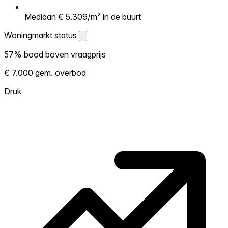
Mediaan € 5.309/m² in de buurt
Woningmarkt status
Woningmarkt status
57% bood boven vraagprijs
Laat zien hoe competitief de markt hier is.
€ 7.000 gem. overbod
Hoe meer woningen boven vraagprijs
verkopen, hoe heter. Heet? Verwacht
Druk
concurrentie en overweeg boven vraagprijs
te bieden. Koud? Meer ruimte om te
onderhandelen. Gebaseerd op 76
transacties in de afgelopen 12 maanden in
deze buurt.