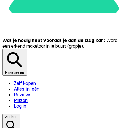
Wat je nodig hebt voordat je aan de slag kan:
Word
een erkend makelaar in je buurt (grapje).
Bereken nu
Zelf kopen
Alles-in-één
Reviews
Prijzen
Log in
Zoeken