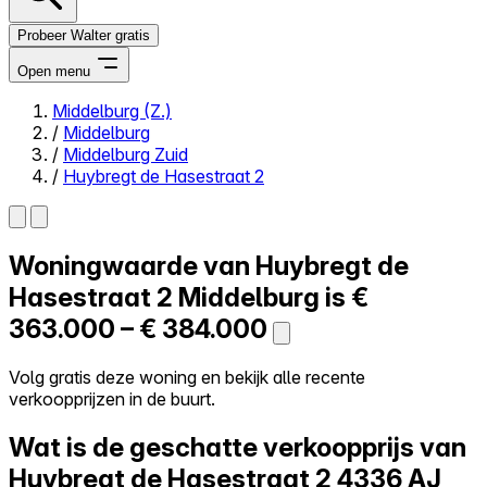
Probeer Walter gratis
Open menu
Middelburg (Z.)
/
Middelburg
Close menu
/
Middelburg Zuid
/
Huybregt de Hasestraat 2
Woningwaarde van
Huybregt de
Zelf kopen
Alles-in-één
Hasestraat 2
Middelburg is
€
Reviews
363.000 – € 384.000
Prijzen
Log in
Volg gratis deze woning en bekijk alle recente
Probeer Walter gratis
verkoopprijzen in de buurt.
Wat is de geschatte verkoopprijs van
Huybregt de Hasestraat 2
4336 AJ