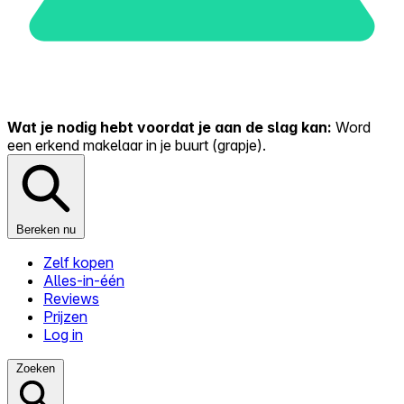
Wat je nodig hebt voordat je aan de slag kan:
Word
een erkend makelaar in je buurt (grapje).
Bereken nu
Zelf kopen
Alles-in-één
Reviews
Prijzen
Log in
Zoeken