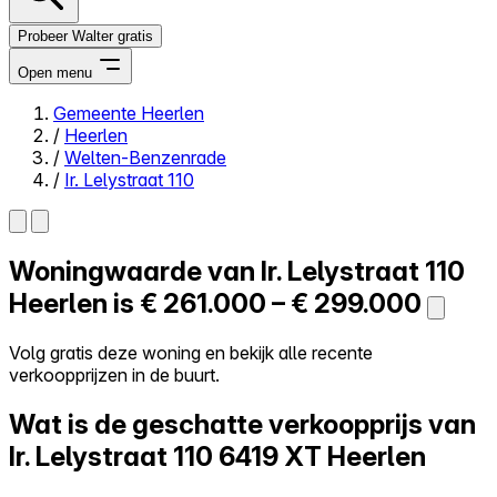
Probeer Walter gratis
Open menu
Gemeente Heerlen
/
Heerlen
Close menu
/
Welten-Benzenrade
/
Ir. Lelystraat 110
Woningwaarde van
Ir. Lelystraat 110
Zelf kopen
Alles-in-één
Heerlen is
€ 261.000 – € 299.000
Reviews
Prijzen
Volg gratis deze woning en bekijk alle recente
verkoopprijzen in de buurt.
Log in
Probeer Walter gratis
Wat is de geschatte verkoopprijs van
Ir. Lelystraat 110
6419 XT Heerlen