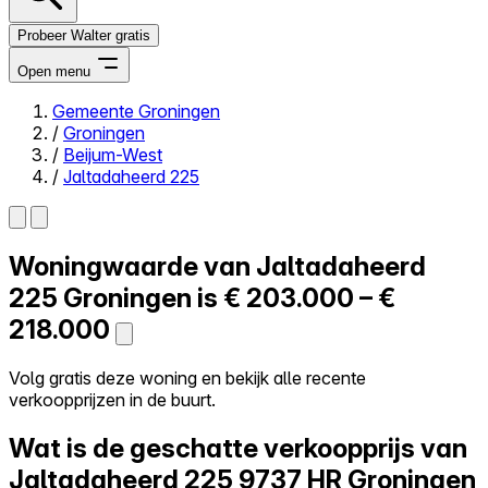
Probeer Walter gratis
Open menu
Gemeente Groningen
/
Groningen
Close menu
/
Beijum-West
/
Jaltadaheerd 225
Woningwaarde van
Jaltadaheerd
Zelf kopen
Alles-in-één
225
Groningen is
€ 203.000 – €
Reviews
218.000
Prijzen
Log in
Volg gratis deze woning en bekijk alle recente
Probeer Walter gratis
verkoopprijzen in de buurt.
Wat is de geschatte verkoopprijs van
Jaltadaheerd 225
9737 HR Groningen