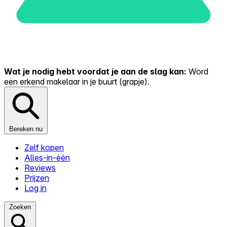
Wat je nodig hebt voordat je aan de slag kan:
Word
een erkend makelaar in je buurt (grapje).
Bereken nu
Zelf kopen
Alles-in-één
Reviews
Prijzen
Log in
Zoeken