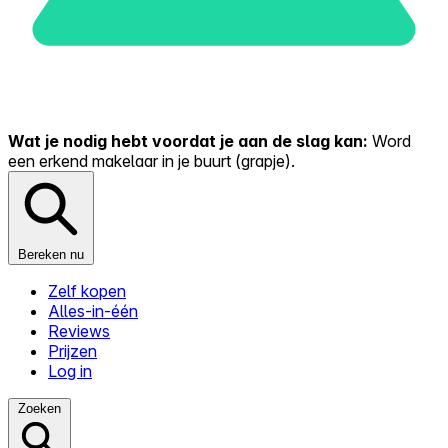
Wat je nodig hebt voordat je aan de slag kan:
Word
een erkend makelaar in je buurt (grapje).
Bereken nu
Zelf kopen
Alles-in-één
Reviews
Prijzen
Log in
Zoeken