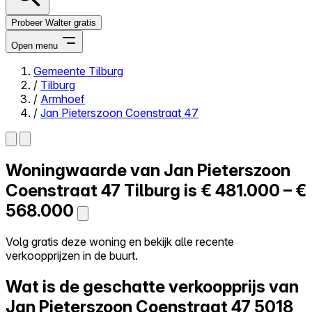
Probeer Walter gratis
Open menu
Gemeente Tilburg
/
Tilburg
Close menu
/
Armhoef
/
Jan Pieterszoon Coenstraat 47
Woningwaarde van
Jan Pieterszoon
Zelf kopen
Alles-in-één
Coenstraat 47
Tilburg is
€ 481.000 – €
Reviews
568.000
Prijzen
Log in
Volg gratis deze woning en bekijk alle recente
Probeer Walter gratis
verkoopprijzen in de buurt.
Wat is de geschatte verkoopprijs van
Jan Pieterszoon Coenstraat 47
5018