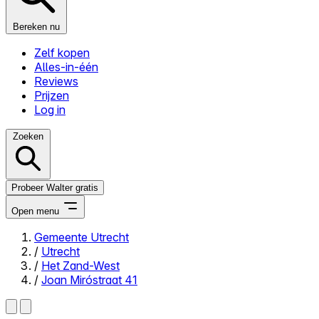
Bereken nu
Zelf kopen
Alles-in-één
Reviews
Prijzen
Log in
Zoeken
Probeer Walter gratis
Open menu
Gemeente Utrecht
/
Utrecht
Close menu
/
Het Zand-West
/
Joan Miróstraat 41