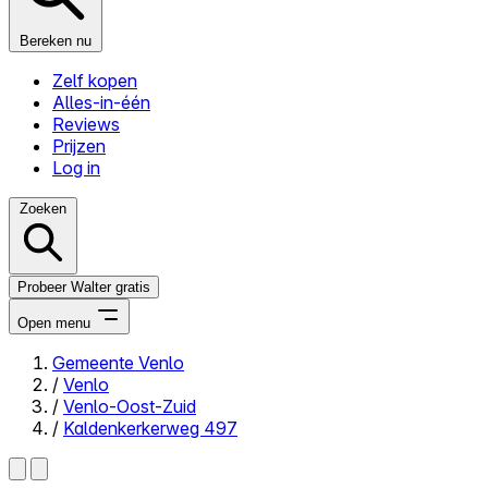
Bereken nu
Zelf kopen
Alles-in-één
Reviews
Prijzen
Log in
Zoeken
Probeer Walter gratis
Open menu
Gemeente Venlo
/
Venlo
Close menu
/
Venlo-Oost-Zuid
/
Kaldenkerkerweg 497