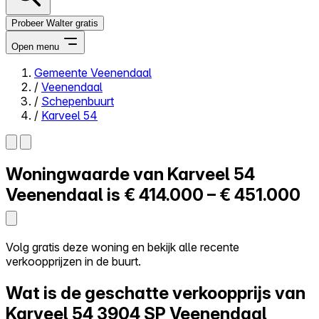
Probeer Walter gratis
Open menu
Gemeente Veenendaal
/
Veenendaal
Close menu
/
Schepenbuurt
/
Karveel 54
Woningwaarde van
Karveel 54
Zelf kopen
Alles-in-één
Veenendaal is
€ 414.000 – € 451.000
Reviews
Prijzen
Log in
Volg gratis deze woning en bekijk alle recente
Probeer Walter gratis
verkoopprijzen in de buurt.
Wat is de geschatte verkoopprijs van
Karveel 54
3904 SP Veenendaal