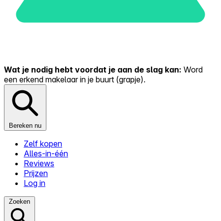
Wat je nodig hebt voordat je aan de slag kan:
Word
een erkend makelaar in je buurt (grapje).
Bereken nu
Zelf kopen
Alles-in-één
Reviews
Prijzen
Log in
Zoeken