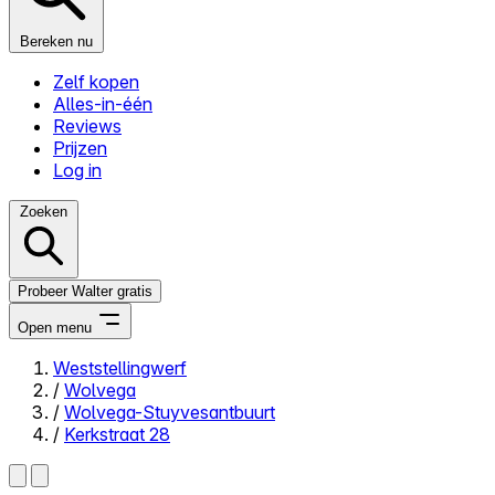
Bereken nu
Zelf kopen
Alles-in-één
Reviews
Prijzen
Log in
Zoeken
Probeer Walter gratis
Open menu
Weststellingwerf
/
Wolvega
Close menu
/
Wolvega-Stuyvesantbuurt
/
Kerkstraat 28